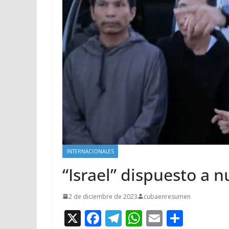
INTERNACIONALES
“Israel” dispuesto a 
2 de diciembre de 2023
cubaenresumen
X
F
T
W
E
C