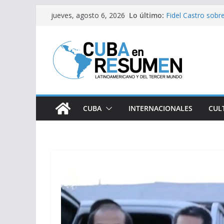
Saltar
Lo último:
Fidel Castro sobre
jueves, agosto 6, 2026
al
Bloqueo de EE.UU
medicamentos es
contenido
Brasil retira a em
Argentina
Caídas del SEN s
Sindicatos en Dak
vs Cuba
CUBA
INTERNACIONALES
CUL