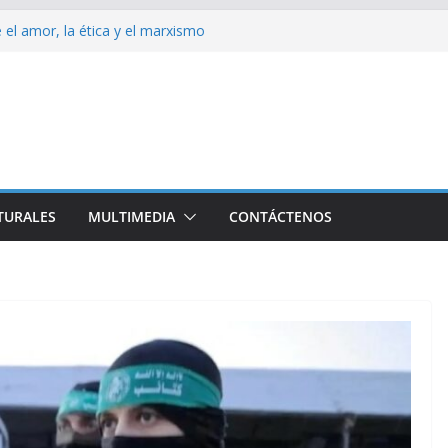
 el amor, la ética y el marxismo
 impacta fuertemente el acceso a
enciales
bajador y rebaja relación diplomática con
on consecuencia del bloqueo, denuncia Cuba
ota del Norte rechazan hostilidad de EEUU
TURALES
MULTIMEDIA
CONTÁCTENOS