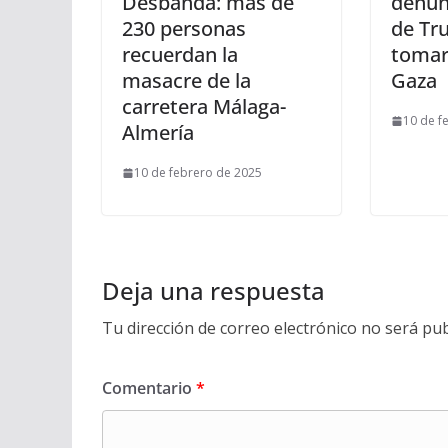
Desbandá: más de
denun
230 personas
de Tr
recuerdan la
tomar 
masacre de la
Gaza
carretera Málaga-
10 de f
Almería
10 de febrero de 2025
Deja una respuesta
Tu dirección de correo electrónico no será pub
Comentario
*