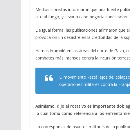
ac
el
h
m
o
e
e
at
ai
m
Medios sionistas informaron que una fuente polític
alto al fuego, y llevar a cabo negociaciones sobre 
b
gr
s
l
p
o
a
A
ar
De igual forma, las publicaciones afirmaron que 
o
m
p
ti
provocaron un desastre en la credibilidad de la super
k
p
r
Hamas irrumpió en las áreas del norte de Gaza, con
combates más intensos contra la incursión terres
El movimiento «está lejos del colapso
operaciones militares contra la Franja
Asimismo, dijo el rotativo es importante dobleg
lo cual tomó como referencia a los enfrentamie
La corresponsal de asuntos militares de la publica