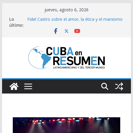
Saltar
jueves, agosto 6, 2026
al
Lo
Fidel Castro sobre el amor, la ética y el marxismo
contenido
último:
Bloqueo de EE.UU impacta fuertemente el acceso
a medicamentos esenciales
Brasil retira a embajador y rebaja relación
diplomática con Argentina
Caídas del SEN son consecuencia del bloqueo,
denuncia Cuba
Sindicatos en Dakota del Norte rechazan
hostilidad de EEUU vs Cuba