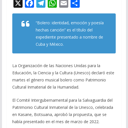
X
F
T
W
E
C
ac
el
h
m
o
e
e
at
ai
m
“
Bolero: identidad, emoción y poesía
b
gr
s
l
p
hechas canción
” es el título del
o
a
A
ar
expediente presentado a nombre de
Cuba y México.
o
m
p
ti
k
p
r
La Organización de las Naciones Unidas para la
Educación, la Ciencia y la Cultura (Unesco) declaró este
martes el género musical bolero como Patrimonio
Cultural Inmaterial de la Humanidad.
El Comité Intergubernamental para la Salvaguardia del
Patrimonio Cultural Inmaterial de la Unesco, celebrada
en Kasane, Botsuana, aprobó la propuesta, que se
había presentado en el mes de marzo de 2022.