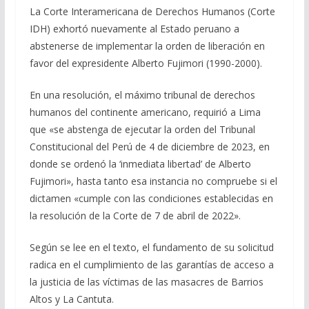
La Corte Interamericana de Derechos Humanos (Corte
e
e
at
ai
m
IDH) exhortó nuevamente al Estado peruano a
b
gr
s
l
p
abstenerse de implementar la orden de liberación en
o
a
A
ar
favor del expresidente Alberto Fujimori (1990-2000).
o
m
p
ti
En una resolución, el máximo tribunal de derechos
k
p
r
humanos del continente americano, requirió a Lima
que «se abstenga de ejecutar la orden del Tribunal
Constitucional del Perú de 4 de diciembre de 2023, en
donde se ordenó la ‘inmediata libertad’ de Alberto
Fujimori», hasta tanto esa instancia no compruebe si el
dictamen «cumple con las condiciones establecidas en
la resolución de la Corte de 7 de abril de 2022».
Según se lee en el texto, el fundamento de su solicitud
radica en el cumplimiento de las garantías de acceso a
la justicia de las víctimas de las masacres de Barrios
Altos y La Cantuta.