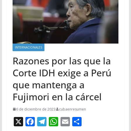
INTERNACIONALES
Razones por las que la
Corte IDH exige a Perú
que mantenga a
Fujimori en la cárcel
6 de diciembre de 2023
cubaenresumen
X
F
T
W
E
C
ac
el
h
m
o