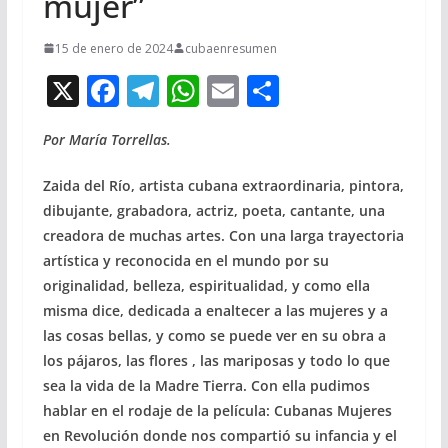
mujer”
15 de enero de 2024
cubaenresumen
X
F
T
W
E
C
ac
el
h
m
o
Por María Torrellas.
e
e
at
ai
m
b
gr
s
l
p
Zaida del Río, artista cubana extraordinaria, pintora,
o
a
A
ar
dibujante, grabadora, actriz, poeta, cantante, una
creadora de muchas artes. Con una larga trayectoria
o
m
p
ti
artística y reconocida en el mundo por su
k
p
r
originalidad, belleza, espiritualidad, y como ella
misma dice, dedicada a enaltecer a las mujeres y a
las cosas bellas, y como se puede ver en su obra a
los pájaros, las flores , las mariposas y todo lo que
sea la vida de la Madre Tierra. Con ella pudimos
hablar en el rodaje de la película: Cubanas Mujeres
en Revolución donde nos compartió su infancia y el