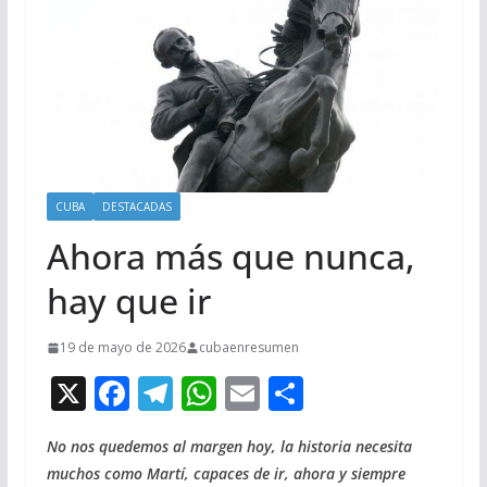
CUBA
DESTACADAS
Ahora más que nunca,
hay que ir
19 de mayo de 2026
cubaenresumen
X
F
T
W
E
C
ac
el
h
m
o
No nos quedemos al margen hoy, la historia necesita
e
e
at
ai
m
muchos como Martí, capaces de ir, ahora y siempre