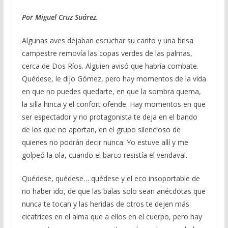
b
gr
s
l
p
o
a
A
ar
Por Miguel Cruz Suárez.
o
m
p
ti
Algunas aves dejaban escuchar su canto y una brisa
k
p
r
campestre removía las copas verdes de las palmas,
cerca de Dos Ríos. Alguien avisó que habría combate.
Quédese, le dijo Gómez, pero hay momentos de la vida
en que no puedes quedarte, en que la sombra quema,
la silla hinca y el confort ofende. Hay momentos en que
ser espectador y no protagonista te deja en el bando
de los que no aportan, en el grupo silencioso de
quienes no podrán decir nunca: Yo estuve allí y me
golpeó la ola, cuando el barco resistía el vendaval.
Quédese, quédese… quédese y el eco insoportable de
no haber ido, de que las balas solo sean anécdotas que
nunca te tocan y las heridas de otros te dejen más
cicatrices en el alma que a ellos en el cuerpo, pero hay