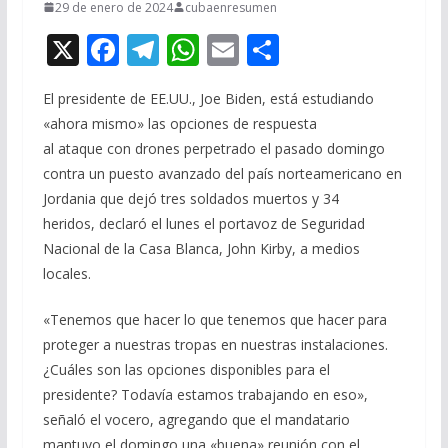
29 de enero de 2024
cubaenresumen
X
F
T
W
E
C
ac
el
h
m
o
El presidente de EE.UU., Joe Biden, está estudiando
e
e
at
ai
m
«ahora mismo» las opciones de respuesta
b
gr
s
l
p
al ataque con drones perpetrado el pasado domingo
o
a
A
ar
contra un puesto avanzado del país norteamericano en
o
m
p
ti
Jordania que dejó tres soldados muertos y 34
heridos, declaró el lunes el portavoz de Seguridad
k
p
r
Nacional de la Casa Blanca, John Kirby, a medios
locales.
«Tenemos que hacer lo que tenemos que hacer para
proteger a nuestras tropas en nuestras instalaciones.
¿Cuáles son las opciones disponibles para el
presidente? Todavía estamos trabajando en eso»,
señaló el vocero, agregando que el mandatario
mantuvo el domingo una «buena» reunión con el