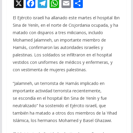
X
F
T
W
E
C
ac
el
h
m
o
El Ejército israelí ha allanado este martes el hospital Ibn
e
e
at
ai
m
Sina de Yenín, en el norte de Cisjordania ocupada, y ha
b
gr
s
l
p
matado con disparos a tres milicianos, incluido
o
a
A
ar
Mohamed Jalamneh, un importante miembro de
o
m
p
ti
Hamás, confirmaron las autoridades israelíes y
palestinas. Los soldados se infiltraron en el hospital
k
p
r
vestidos con uniformes de médicos y enfermeras, y
con vestimenta de mujeres palestinas.
“Jalamneh, un terrorista de Hamás implicado en
importante actividad terrorista recientemente,
se escondía en el hospital Ibn Sina de Yenín y fue
neutralizado” ha sostenido el Ejército israelí, que
también ha matado a otros dos miembros de la Yihad
Islámica, los hermanos Mohamed y Basel Ghazawi.