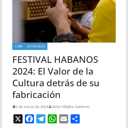
CUBA
DESTACADAS
FESTIVAL HABANOS
2024: El Valor de la
Cultura detrás de su
fabricación
2 de marzo de 2024
Víctor Villalba Gutiérrez
X
F
T
W
E
C
ac
el
h
m
o