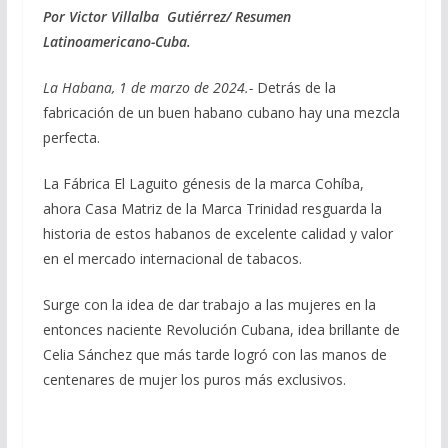
Por Victor Villalba Gutiérrez/ Resumen
e
e
at
ai
m
Latinoamericano-Cuba.
b
gr
s
l
p
o
a
A
ar
La Habana, 1 de marzo de 2024.-
Detrás de la
fabricación de un buen habano cubano hay una mezcla
o
m
p
ti
perfecta.
k
p
r
La Fábrica El Laguito génesis de la marca Cohíba,
ahora Casa Matriz de la Marca Trinidad resguarda la
historia de estos habanos de excelente calidad y valor
en el mercado internacional de tabacos.
Surge con la idea de dar trabajo a las mujeres en la
entonces naciente Revolución Cubana, idea brillante de
Celia Sánchez que más tarde logró con las manos de
centenares de mujer los puros más exclusivos.