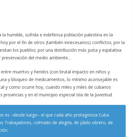
la humilde, sufrida e indefensa población palestina en la
y por el fin de otros (también innecesarios) conflictos; por la
itan los pueblos; por una distribución más justa y equitativa
jor preservación del medio ambiente…
entre muertos y heridos (con brutal impacto en niños y
runa y bloqueo de medicamentos, lo mínimo aconsejable es
, tal y como ocurre hoy, cuando miles y miles de cubanos
s provincias y en el municipio especial Isla de la Juventud.
e no es –desde luego– el que cada año protagoniza Cuba
los Trabajadores, colmado de alegría, de júbilo obrero, de
ción.