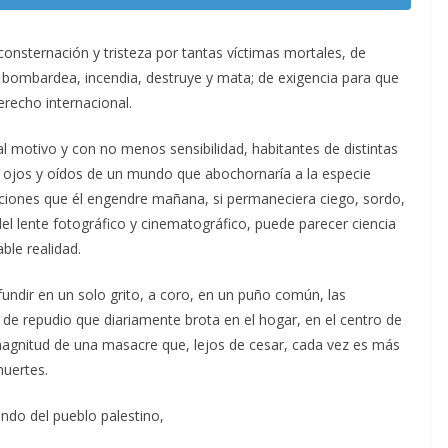
onsternación y tristeza por tantas víctimas mortales, de
v bombardea, incendia, destruye y mata; de exigencia para que
recho internacional.
al motivo y con no menos sensibilidad, habitantes de distintas
 ojos y oídos de un mundo que abochornaría a la especie
ciones que él engendre mañana, si permaneciera ciego, sordo,
el lente fotográfico y cinematográfico, puede parecer ciencia
ble realidad.
undir en un solo grito, a coro, en un puño común, las
 de repudio que diariamente brota en el hogar, en el centro de
a magnitud de una masacre que, lejos de cesar, cada vez es más
muertes.
ndo del pueblo palestino,