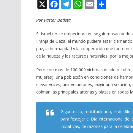
X
F
T
W
E
C
ac
el
h
m
o
e
e
at
ai
m
Por Pastor Batista.
b
gr
s
l
p
Si Israel no se empecinara en seguir masacrando a 
o
a
A
ar
Franja de Gaza, el mundo pudiera estar clamando ho
o
m
p
ti
paz, la hermandad y la cooperación que tanto neces
de la riqueza y los recursos naturales, por la me
k
p
r
Pero con más de 100 000 víctimas desde octubre, 
mujeres), una población en condiciones de hamb
elevar voces, unir voluntades, exigir una solución
colman las principales arterias y plazas en todas la
Gigantesco, multitudinario, el desfil
para festejar el Día Internacional de 
iniciativas, de razones para la celebra