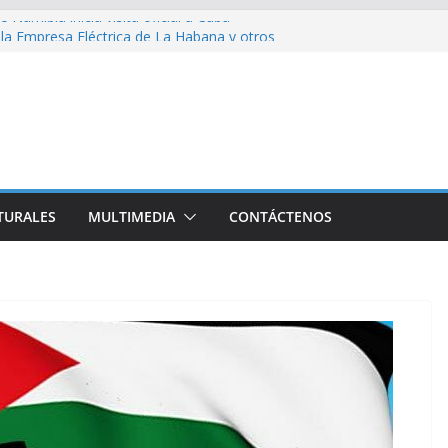
 Namibia inicia visita oficial a Cuba
 la Empresa Eléctrica de La Habana y otros
o para el país
sío sobre EE. UU.: ¿Será real el miedo?
 divulga filtraciones gubernamentales: la CIA
cando su labor contra Cuba
 represión en la marcha contra la ley de
TURALES
MULTIMEDIA
CONTÁCTENOS