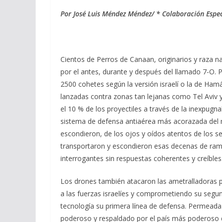
ac
el
h
m
o
Por José Luis Méndez Méndez/ * Colaboración Esp
e
e
at
ai
m
b
gr
s
l
p
o
a
A
ar
Cientos de Perros de Canaan, originarios y raza na
o
m
p
ti
por el antes, durante y después del llamado 7-O
k
p
r
2500 cohetes según la versión israelí o la de Hamá
lanzadas contra zonas tan lejanas como Tel Aviv 
el 10 % de los proyectiles a través de la inexpugn
sistema de defensa antiaérea más acorazada del m
escondieron, de los ojos y oídos atentos de los se
transportaron y escondieron esas decenas de ram
interrogantes sin respuestas coherentes y creíbles
Los drones también atacaron las ametralladoras p
a las fuerzas israelíes y comprometiendo su segund
tecnología su primera línea de defensa. Permeada 
poderoso y respaldado por el país más poderoso 