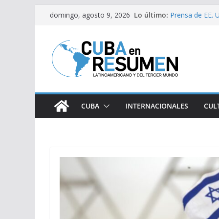
Saltar
Lo último:
Prensa de EE. U
domingo, agosto 9, 2026
al
estaría intensi
Desde Italia ar
contenido
Primer Ministro 
Visitó Díaz-Can
lugares de impa
Fernández de Co
CUBA
INTERNACIONALES
CUL