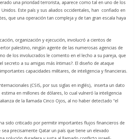
ado una prioridad terrorista, aparece como tal en uno de los
s Unidos. Este país y sus aliados occidentales, han confiado en
pantes, que una operación tan compleja y de tan gran escala haya
cación, organización y ejecución, involucró a cientos de
ertor palestino, ningún agente de las numerosas agencias de
guno de los involucrados le comento en el lecho a su pareja, que
a el secreto a su amigas más íntimas?. El diseño de ataque
portantes capacidades militares, de inteligencia y financieras.
nternacionales (CSIS, por sus siglas en inglés), inserta un dato
stima en millones de dólares, lo cual vulneró la inteligencia
a alianza de la llamada Cinco Ojos, al no haber detectado “el
 sido criticado por permitir importantes flujos financieros de
 sea precisamente Qatar un país que tiene un elevado
 solución duradera y justa al llamado conflicto israelí-