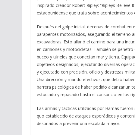
inspirado creador Robert Ripley: “Ripleys Believe I
estadounidense que trata sobre acontecimientos 
Después del golpe inicial, decenas de combatientes 
parapentes motorizados, asegurando el terreno an
excavadoras. Esto allanó el camino para una incursi
en camiones y motocicletas. También se penetró en
buceo y túneles que conectan mar y tierra. Equipa
objetivos designados, ejecutando diversas opera
y ejecutado con precisión, oficio y destrezas mi
Una dirección y mando efectivos, que debió haber
barrera psicológica de haber podido alcanzar un t
estudiado y repasado hasta el cansancio en los 
Las armas y tácticas utilizadas por Hamás fueron 
quo establecido de ataques esporádicos y contenid
destinados a prevenir una escalada mayor.