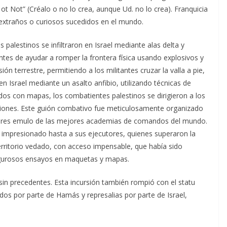
t ot Not” (Créalo o no lo crea, aunque Ud. no lo crea). Franquicia
extraños o curiosos sucedidos en el mundo.
palestinos se infiltraron en Israel mediante alas delta y
tes de ayudar a romper la frontera física usando explosivos y
ón terrestre, permitiendo a los militantes cruzar la valla a pie,
 Israel mediante un asalto anfibio, utilizando técnicas de
dos con mapas, los combatientes palestinos se dirigieron a los
ciones. Este guión combativo fue meticulosamente organizado
litares emulo de las mejores academias de comandos del mundo.
 impresionado hasta a sus ejecutores, quienes superaron la
erritorio vedado, con acceso impensable, que había sido
rigurosos ensayos en maquetas y mapas.
sin precedentes. Esta incursión también rompió con el statu
os por parte de Hamás y represalias por parte de Israel,