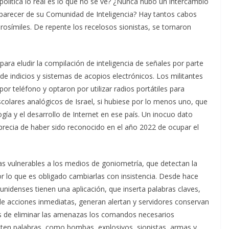
lítica lo real es lo que no se ve? ¿Nunca hubo un intercambio
 parecer de su Comunidad de Inteligencia? Hay tantos cabos
rosímiles. De repente los recelosos sionistas, se tornaron
ra eludir la compilación de inteligencia de señales por parte
ir de indicios y sistemas de acopios electrónicos. Los militantes
or teléfono y optaron por utilizar radios portátiles para
scolares analógicos de Israel, si hubiese por lo menos uno, que
gía y el desarrollo de Internet en ese país. Un inocuo dato
iprecia de haber sido reconocido en el año 2022 de ocupar el
s vulnerables a los medios de goniometría, que detectan la
r lo que es obligado cambiarlas con insistencia. Desde hace
unidenses tienen una aplicación, que inserta palabras claves,
e acciones inmediatas, generan alertan y servidores conservan
dos de eliminar las amenazas los comandos necesarios
emiten palabras, como bombas, explosivos, sionistas, armas y