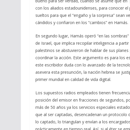
bueno para ser verdad, cuando se asume que en po
con los aliados estadounidenses, para conocer el
sueltos para que el “engaño y la sorpresa” sean ve
cándidos y confiaron en los “cambios” en Hamás.
En segundo lugar, Hamás operó “en las sombras” pa
de Israel, que implica recopilar inteligencia a part
palestinos se abstuvieron de hablar de sus planes p
coordinar la acción. Este argumento es para los e
este escribidor duda con lo avanzado de la tecnolo
asevera esta presunción, la nación hebrea se just
primer mundial en calidad de vida digital.
Los supuestos radios empleados tienen frecuencia
posición del emisor en fracciones de segundos, po
más de 50 años ya los servicios especiales estado
que al ser captadas, desencadenan un protocolo d
lo captado, lo triangulan y envían a los encarga
prácticamente en tiempo real. Así, si al éter se 