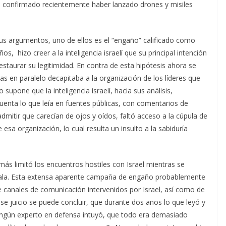
a confirmado recientemente haber lanzado drones y misiles
sus argumentos, uno de ellos es el “engaño” calificado como
, hizo creer a la inteligencia israelí que su principal intención
staurar su legitimidad. En contra de esta hipótesis ahora se
as en paralelo decapitaba a la organización de los líderes que
upone que la inteligencia israelí, hacia sus análisis,
uenta lo que leía en fuentes públicas, con comentarios de
 admitir que carecían de ojos y oídos, faltó acceso a la cúpula de
sa organización, lo cual resulta un insulto a la sabiduría
más limitó los encuentros hostiles con Israel mientras se
scala. Esta extensa aparente campaña de engaño probablemente
de canales de comunicación intervenidos por Israel, así como de
se juicio se puede concluir, que durante dos años lo que leyó y
ngún experto en defensa intuyó, que todo era demasiado