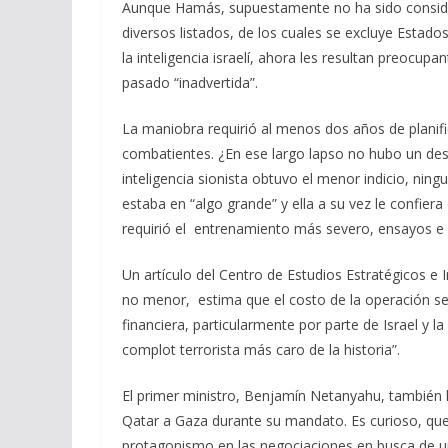
Aunque Hamás, supuestamente no ha sido consider
diversos listados, de los cuales se excluye Estado
la inteligencia israelí, ahora les resultan preocu
pasado “inadvertida”.
La maniobra requirió al menos dos años de planifi
combatientes. ¿En ese largo lapso no hubo un des
inteligencia sionista obtuvo el menor indicio, nin
estaba en “algo grande” y ella a su vez le confier
requirió el entrenamiento más severo, ensayos e im
Un artículo del Centro de Estudios Estratégicos e I
no menor, estima que el costo de la operación se e
financiera, particularmente por parte de Israel y l
complot terrorista más caro de la historia”.
El primer ministro, Benjamín Netanyahu, también ha
Qatar a Gaza durante su mandato. Es curioso, que
protagonismo en las negociaciones en busca de una