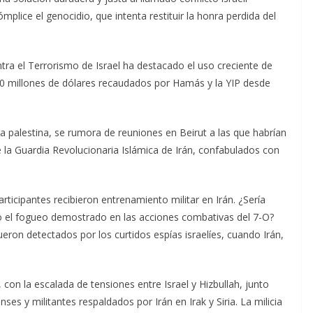
plice el genocidio, que intenta restituir la honra perdida del
tra el Terrorismo de Israel ha destacado el uso creciente de
 millones de dólares recaudados por Hamás y la YIP desde
ura palestina, se rumora de reuniones en Beirut a las que habrían
 la Guardia Revolucionaria Islámica de Irán, confabulados con
rticipantes recibieron entrenamiento militar en Irán. ¿Sería
do el fogueo demostrado en las acciones combativas del 7-O?
ron detectados por los curtidos espías israelíes, cuando Irán,
o, con la escalada de tensiones entre Israel y Hizbullah, junto
es y militantes respaldados por Irán en Irak y Siria. La milicia