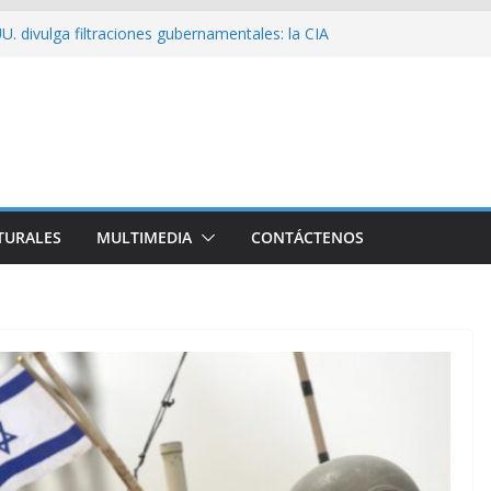
U. divulga filtraciones gubernamentales: la CIA
ficando su labor contra Cuba
ribó a Cuba Brigada por el Centenario de Fidel
de Namibia inicia visita oficial a Cuba
el la Empresa Eléctrica de La Habana y otros
cto para el país
ssío sobre EE. UU.: ¿Será real el miedo?
TURALES
MULTIMEDIA
CONTÁCTENOS