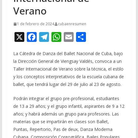
Verano
1 de febrero de 2024
cubaenresumen
X
F
T
W
E
C
ac
el
h
m
o
e
e
at
ai
m
La Cátedra de Danza del Ballet Nacional de Cuba, bajo
la Dirección General de Viengsay Valdés, convoca a un
b
gr
s
l
p
Taller Internacional de Verano sobre la técnica, el estilo
o
a
A
ar
y los conceptos interpretativos de la escuela cubana de
o
m
p
ti
ballet, que tendrá lugar del 29 de julio al 23 de agosto.
k
p
r
Podrán integrar el grupo pre-profesional, estudiantes
de 13 a 29 años; y el grupo infantil, aspirantes de 9 a 12
años; y habrá además un grupo para profesores. Las
materias que se impartirán en clases son Ballet,
Puntas, Repertorio, Pas de deux, Danza Moderna
Cubana, Composición Coreográfica, Bailes Populares