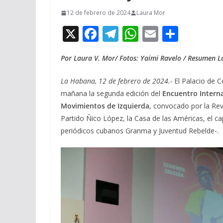
12 de febrero de 2024
Laura Mor
X
F
T
W
E
C
ac
el
h
m
o
Por Laura V. Mor/ Fotos: Yaimi Ravelo / Resumen 
e
e
at
ai
m
b
gr
s
l
p
La Habana, 12 de febrero de 2024.-
El Palacio de 
o
a
A
ar
mañana la segunda edición del
Encuentro Interna
Movimientos de Izquierda
, convocado por la Revi
o
m
p
ti
Partido Ñico López, la Casa de las Américas, el c
k
p
r
periódicos cubanos Granma y Juventud Rebelde-.