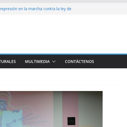
 divulga filtraciones gubernamentales: la CIA
cando su labor contra Cuba
 represión en la marcha contra la ley de
 Namibia inicia visita oficial a Cuba
 la Empresa Eléctrica de La Habana y otros
o para el país
sío sobre EE. UU.: ¿Será real el miedo?
TURALES
MULTIMEDIA
CONTÁCTENOS