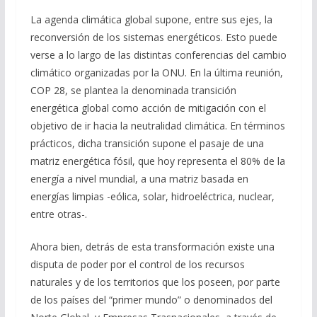
ac
el
h
m
o
e
e
at
ai
m
La agenda climática global supone, entre sus ejes, la
reconversión de los sistemas energéticos. Esto puede
b
gr
s
l
p
verse a lo largo de las distintas conferencias del cambio
o
a
A
ar
climático organizadas por la ONU. En la última reunión,
o
m
p
ti
COP 28, se plantea la denominada transición
energética global como acción de mitigación con el
k
p
r
objetivo de ir hacia la neutralidad climática. En términos
prácticos, dicha transición supone el pasaje de una
matriz energética fósil, que hoy representa el 80% de la
energía a nivel mundial, a una matriz basada en
energías limpias -eólica, solar, hidroeléctrica, nuclear,
entre otras-.
Ahora bien, detrás de esta transformación existe una
disputa de poder por el control de los recursos
naturales y de los territorios que los poseen, por parte
de los países del “primer mundo” o denominados del