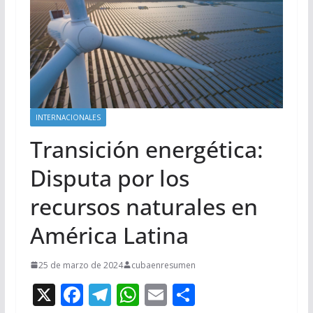
INTERNACIONALES
Transición energética:
Disputa por los
recursos naturales en
América Latina
25 de marzo de 2024
cubaenresumen
X
F
T
W
E
C