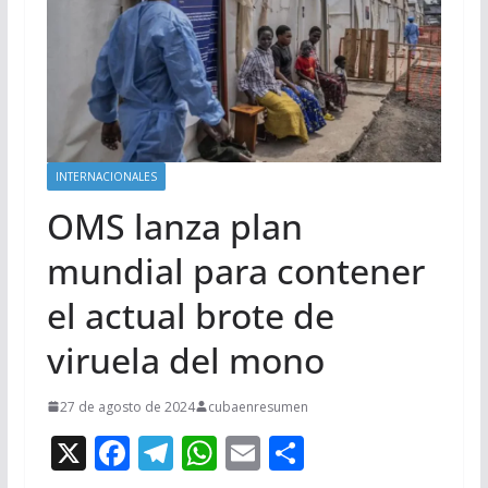
INTERNACIONALES
OMS lanza plan
mundial para contener
el actual brote de
viruela del mono
27 de agosto de 2024
cubaenresumen
X
F
T
W
E
C
ac
el
h
m
o