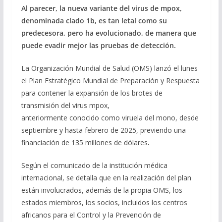
Al parecer, la nueva variante del virus de mpox,
e
e
at
ai
m
denominada clado 1b, es tan letal como su
b
gr
s
l
p
predecesora, pero ha evolucionado, de manera que
o
a
A
ar
puede evadir mejor las pruebas de detección.
o
m
p
ti
La Organización Mundial de Salud (OMS) lanzó el lunes
k
p
r
el Plan Estratégico Mundial de Preparación y Respuesta
para contener la expansión de los brotes de
transmisión del virus mpox,
anteriormente conocido como viruela del mono, desde
septiembre y hasta febrero de 2025, previendo una
financiación de 135 millones de dólares
.
Según el comunicado de la institución médica
internacional, se detalla que en la realización del plan
están involucrados, además de la propia OMS, los
estados miembros, los socios, incluidos los centros
africanos para el Control y la Prevención de