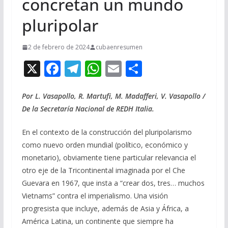
concretan un mundo
pluripolar
2 de febrero de 2024
cubaenresumen
X
F
T
W
E
C
ac
el
h
m
o
e
e
at
ai
m
Por L. Vasapollo, R. Martufi, M. Madafferi, V. Vasapollo /
De la Secretaría Nacional de REDH Italia.
b
gr
s
l
p
o
a
A
ar
En el contexto de la construcción del pluripolarismo
o
m
p
ti
como nuevo orden mundial (político, económico y
monetario), obviamente tiene particular relevancia el
k
p
r
otro eje de la Tricontinental imaginada por el Che
Guevara en 1967, que insta a “crear dos, tres… muchos
Vietnams” contra el imperialismo. Una visión
progresista que incluye, además de Asia y África, a
América Latina, un continente que siempre ha