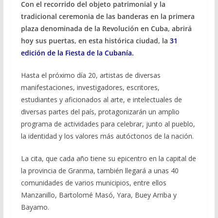
Con el recorrido del objeto patrimonial y la
e
e
at
ai
m
tradicional ceremonia de las banderas en la primera
b
gr
s
l
p
plaza denominada de la Revolución en Cuba, abrirá
o
a
A
ar
hoy sus puertas, en esta histórica ciudad, la
31
o
m
p
ti
edición de la Fiesta de la Cubanía.
k
p
r
Hasta el próximo día 20, artistas de diversas
manifestaciones, investigadores, escritores,
estudiantes y aficionados al arte, e intelectuales de
diversas partes del país, protagonizarán un amplio
programa de actividades para celebrar, junto al pueblo,
la identidad y los valores más autóctonos de la nación.
La cita, que cada año tiene su epicentro en la capital de
la provincia de Granma, también llegará a unas 40
comunidades de varios municipios, entre ellos
Manzanillo, Bartolomé Masó, Yara, Buey Arriba y
Bayamo.