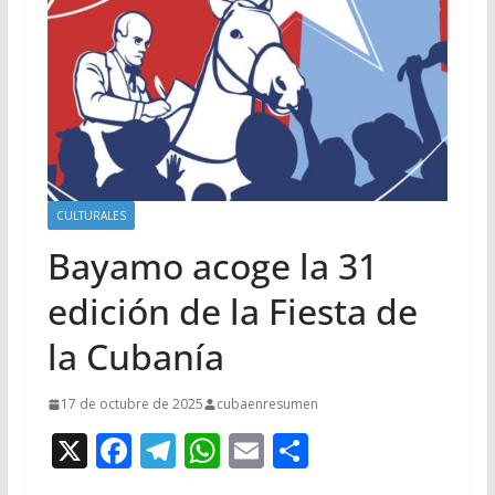
CULTURALES
Bayamo acoge la 31
edición de la Fiesta de
la Cubanía
17 de octubre de 2025
cubaenresumen
X
F
T
W
E
C
ac
el
h
m
o