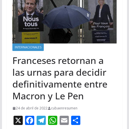
INTERNACIONALES
Franceses retornan a
las urnas para decidir
definitivamente entre
Macron y Le Pen
24 de abril de 2022
cubaenresumen
X
F
T
W
E
C