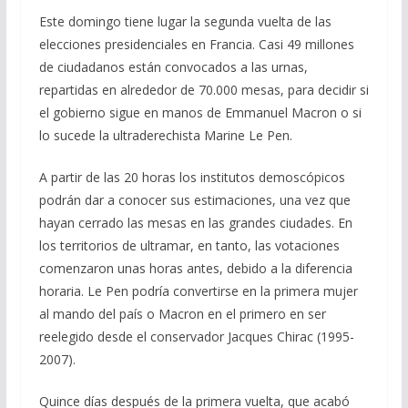
ac
el
h
m
o
e
e
at
ai
m
Este domingo tiene lugar la segunda vuelta de las
elecciones presidenciales en Francia. Casi 49 millones
b
gr
s
l
p
de ciudadanos están convocados a las urnas,
o
a
A
ar
repartidas en alrededor de 70.000 mesas, para decidir si
o
m
p
ti
el gobierno sigue en manos de Emmanuel Macron o si
lo sucede la ultraderechista Marine Le Pen.
k
p
r
A partir de las 20 horas los institutos demoscópicos
podrán dar a conocer sus estimaciones, una vez que
hayan cerrado las mesas en las grandes ciudades. En
los territorios de ultramar, en tanto, las votaciones
comenzaron unas horas antes, debido a la diferencia
horaria. Le Pen podría convertirse en la primera mujer
al mando del país o Macron en el primero en ser
reelegido desde el conservador Jacques Chirac (1995-
2007).
Quince días después de la primera vuelta, que acabó