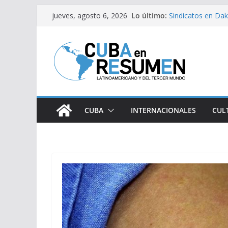
Saltar
Lo último:
Sindicatos en Dak
jueves, agosto 6, 2026
al
vs Cuba
Fidel Castro sobre
contenido
Bloqueo de EE.UU
medicamentos es
Brasil retira a em
Argentina
Caídas del SEN s
CUBA
INTERNACIONALES
CUL