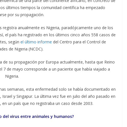
 endémica de una parte del continente africano, en concreto de
n los últimos tiempos la comunidad científica ha empezado
rse por su propagación.
s registra anualmente es Nigeria, paradójicamente uno de los
sí, el país ha registrado en los últimos cinco años 558 casos de
rtes, según
el último informe
del Centro para el Control de
des de Nigeria (NCDC).
cia de su propagación por Europa actualmente, hasta que Reino
 el 7 de mayo corresponde a un paciente que había viajado a
Nigeria.
ltimas semanas, esta enfermedad solo se había documentado en
, Israel y Singapur. La última vez fue en julio del año pasado en
 en un país que no registraba un caso desde 2003.
o del virus entre animales y humanos?