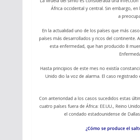
La viruela del simio es considerada una infección
África occidental y central. Sin embargo, e
a preocupa
En la actualidad uno de los países que más caso
países más desarrollados y ricos del continente. A
esta enfermedad, que han producido 8 mue
Enfermeda
Hasta principios de este mes no existía constan
Unido dio la voz de alarma. El caso registrado
Con anterioridad a los casos sucedidos estas ú
cuatro países fuera de África: EE.UU., Reino Unido
el condado estadounidense de Dallas,
¿Cómo se produce el salt