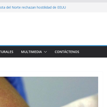
ota del Norte rechazan hostilidad de EEUU
 el amor, la ética y el marxismo
 impacta fuertemente el acceso a
enciales
bajador y rebaja relación diplomática con
on consecuencia del bloqueo, denuncia Cuba
TURALES
MULTIMEDIA
CONTÁCTENOS