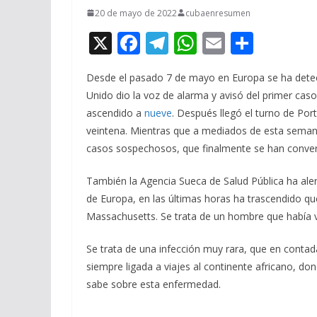
20 de mayo de 2022
cubaenresumen
X
F
T
W
E
C
ac
el
h
m
o
Desde el pasado 7 de mayo en Europa se ha detecta
e
e
at
ai
m
Unido dio la voz de alarma y avisó del primer cas
b
gr
s
l
p
ascendido a
nueve
. Después llegó el turno de Po
o
a
A
ar
veintena. Mientras que a mediados de esta sema
o
m
p
ti
casos sospechosos, que finalmente se han convert
k
p
r
También la Agencia Sueca de Salud Pública ha ale
de Europa, en las últimas horas ha trascendido q
Massachusetts. Se trata de un hombre que había 
Se trata de una infección muy rara, que en contad
siempre ligada a viajes al continente africano, don
sabe sobre esta enfermedad.