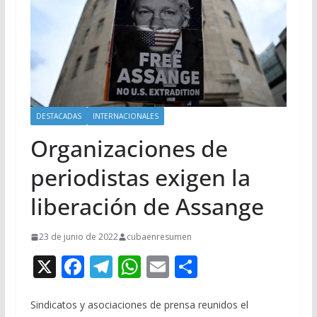
DESTACADAS
INTERNACIONALES
Organizaciones de
periodistas exigen la
liberación de Assange
23 de junio de 2022
cubaenresumen
X
F
T
W
E
C
ac
el
h
m
o
e
e
at
ai
m
Sindicatos y asociaciones de prensa reunidos el