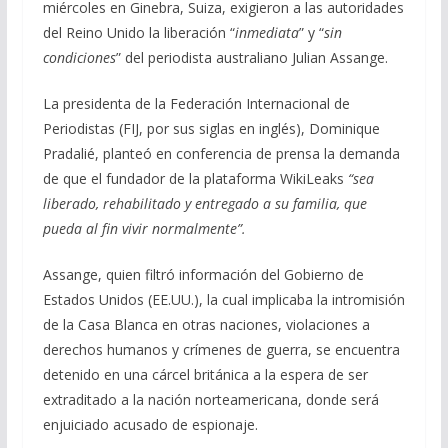
miércoles en Ginebra, Suiza, exigieron a las autoridades
b
gr
s
l
p
del Reino Unido la liberación “
inmediata
” y “
sin
o
a
A
ar
condiciones
” del periodista australiano Julian Assange.
o
m
p
ti
La presidenta de la Federación Internacional de
k
p
r
Periodistas (FIJ, por sus siglas en inglés), Dominique
Pradalié, planteó en conferencia de prensa la demanda
de que el fundador de la plataforma WikiLeaks
“sea
liberado, rehabilitado y entregado a su familia, que
pueda al fin vivir normalmente”.
Assange, quien filtró información del Gobierno de
Estados Unidos (EE.UU.), la cual implicaba la intromisión
de la Casa Blanca en otras naciones, violaciones a
derechos humanos y crímenes de guerra, se encuentra
detenido en una cárcel británica a la espera de ser
extraditado a la nación norteamericana, donde será
enjuiciado acusado de espionaje.