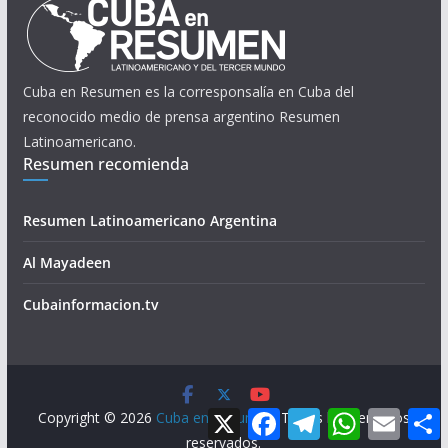
Cuba en Resumen es la corresponsalía en Cuba del
reconocido medio de prensa argentino Resumen
Latinoamericano.
Resumen recomienda
Resumen Latinoamericano Argentina
Al Mayadeen
Cubainformacion.tv
X
F
T
W
E
Copyright © 2026
Cuba en Resumen
. Todos los derechos
a
e
h
m
reservados.