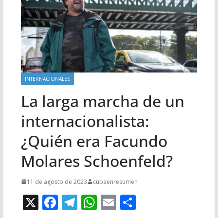
INTERNACIONALES
La larga marcha de un
internacionalista:
¿Quién era Facundo
Molares Schoenfeld?
11 de agosto de 2023
cubaenresumen
X
F
T
W
E
C
ac
el
h
m
o