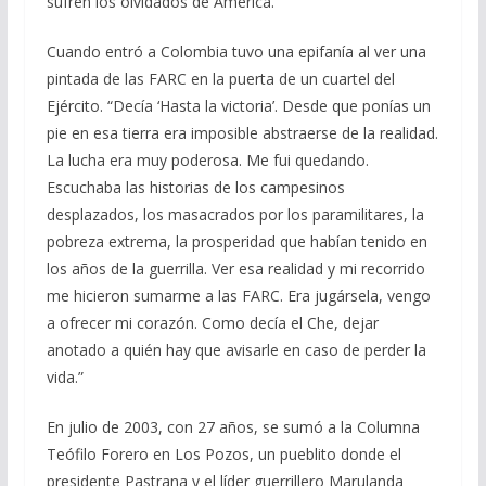
sufren los olvidados de América.
Cuando entró a Colombia tuvo una epifanía al ver una
pintada de las FARC en la puerta de un cuartel del
Ejército. “Decía ‘Hasta la victoria’. Desde que ponías un
pie en esa tierra era imposible abstraerse de la realidad.
La lucha era muy poderosa. Me fui quedando.
Escuchaba las historias de los campesinos
desplazados, los masacrados por los paramilitares, la
pobreza extrema, la prosperidad que habían tenido en
los años de la guerrilla. Ver esa realidad y mi recorrido
me hicieron sumarme a las FARC. Era jugársela, vengo
a ofrecer mi corazón. Como decía el Che, dejar
anotado a quién hay que avisarle en caso de perder la
vida.”
En julio de 2003, con 27 años, se sumó a la Columna
Teófilo Forero en Los Pozos, un pueblito donde el
presidente Pastrana y el líder guerrillero Marulanda