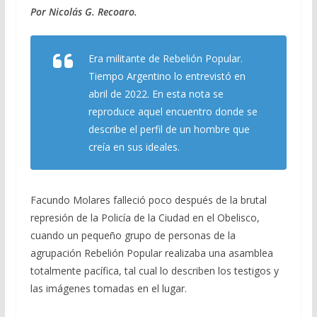
Por Nicolás G. Recoaro.
e
e
at
ai
m
b
gr
s
l
p
Era militante de Rebelión Popular.
o
a
A
ar
Tiempo Argentino
lo entrevistó en
o
m
p
ti
abril de 2022. En esta nota se
k
p
r
reproduce aquel encuentro donde se
describe el perfil de un hombre que
creía en sus ideales.
Facundo Molares falleció poco después de la brutal
represión de la Policía de la Ciudad en el Obelisco,
cuando un pequeño grupo de personas de la
agrupación Rebelión Popular realizaba una asamblea
totalmente pacífica, tal cual lo describen los testigos y
las imágenes tomadas en el lugar.