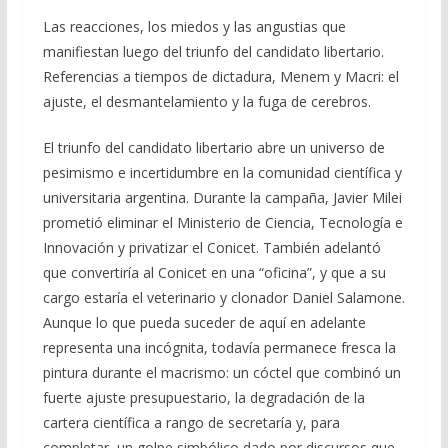
b
gr
s
l
p
Las reacciones, los miedos y las angustias que
o
a
A
ar
manifiestan luego del triunfo del candidato libertario.
o
m
p
ti
Referencias a tiempos de dictadura, Menem y Macri: el
ajuste, el desmantelamiento y la fuga de cerebros.
k
p
r
El triunfo del candidato libertario abre un universo de
pesimismo e incertidumbre en la comunidad científica y
universitaria argentina. Durante la campaña, Javier Milei
prometió eliminar el Ministerio de Ciencia, Tecnología e
Innovación y privatizar el Conicet. También adelantó
que convertiría al Conicet en una “oficina”, y que a su
cargo estaría el veterinario y clonador Daniel Salamone.
Aunque lo que pueda suceder de aquí en adelante
representa una incógnita, todavía permanece fresca la
pintura durante el macrismo: un cóctel que combinó un
fuerte ajuste presupuestario, la degradación de la
cartera científica a rango de secretaría y, para
completar, un golpe simbólico dado por discursos que