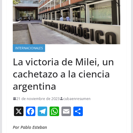
INTERNACIONALES
La victoria de Milei, un
cachetazo a la ciencia
argentina
21 de noviembre de 2023
cubaenresumen
X
F
T
W
E
C
ac
el
h
m
o
e
e
at
ai
m
Por Pablo Esteban