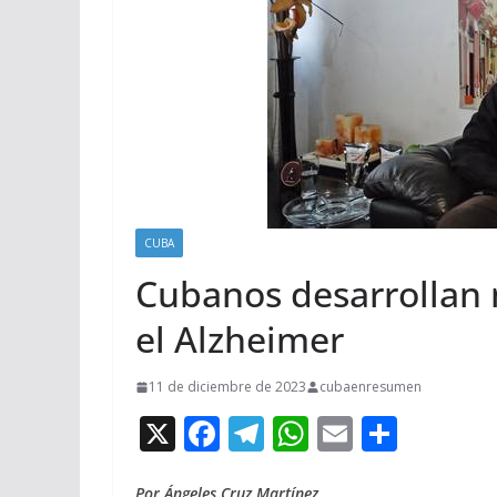
CUBA
Cubanos desarrollan 
el Alzheimer
11 de diciembre de 2023
cubaenresumen
X
F
T
W
E
C
ac
el
h
m
o
Por Ángeles Cruz Martínez