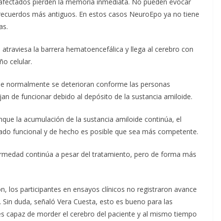
 afectados pierden la memoria inmediata. No pueden evocar
s recuerdos más antiguos. En estos casos NeuroEpo ya no tiene
as.
a atraviesa la barrera hematoencefálica y llega al cerebro con
ño celular.
ue normalmente se deterioran conforme las personas
an de funcionar debido al depósito de la sustancia amiloide.
ue la acumulación de la sustancia amiloide continúa, el
tado funcional y de hecho es posible que sea más competente.
nfermedad continúa a pesar del tratamiento, pero de forma más
ón, los participantes en ensayos clínicos no registraron avance
. Sin duda, señaló Vera Cuesta, esto es bueno para las
es capaz de morder el cerebro del paciente y al mismo tiempo