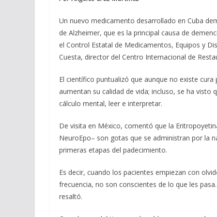
e
e
at
ai
m
b
gr
s
l
p
Un nuevo medicamento desarrollado en Cuba demos
o
a
A
ar
de Alzheimer, que es la principal causa de demenc
o
m
p
ti
el Control Estatal de Medicamentos, Equipos y Dis
Cuesta, director del Centro Internacional de Resta
k
p
r
El científico puntualizó que aunque no existe cura
aumentan su calidad de vida; incluso, se ha visto 
cálculo mental, leer e interpretar.
De visita en México, comentó que la Eritropoyetin
NeuroEpo– son gotas que se administran por la na
primeras etapas del padecimiento.
Es decir, cuando los pacientes empiezan con olvido
frecuencia, no son conscientes de lo que les pasa.
resaltó.