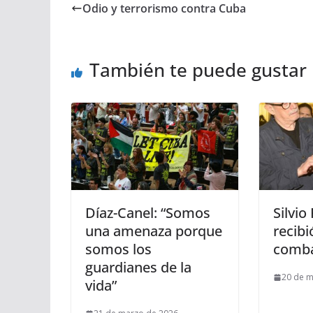
Odio y terrorismo contra Cuba
También te puede gustar
Díaz-Canel: “Somos
Silvio
una amenaza porque
recibi
somos los
comb
guardianes de la
20 de m
vida”