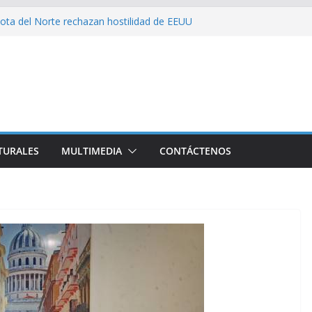
on consecuencia del bloqueo, denuncia Cuba
ota del Norte rechazan hostilidad de EEUU
 el amor, la ética y el marxismo
 impacta fuertemente el acceso a
enciales
bajador y rebaja relación diplomática con
TURALES
MULTIMEDIA
CONTÁCTENOS