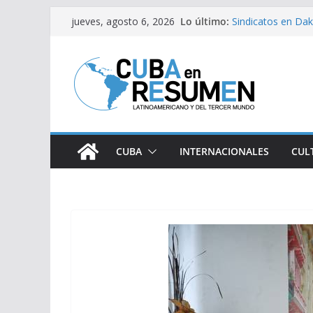
Saltar
Caídas del SEN s
Lo último:
jueves, agosto 6, 2026
al
Sindicatos en Dak
vs Cuba
contenido
Fidel Castro sobre
Bloqueo de EE.UU
medicamentos es
Brasil retira a em
Argentina
CUBA
INTERNACIONALES
CUL