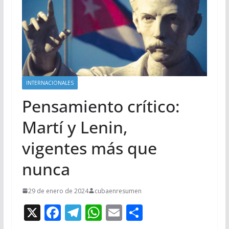
INTERNACIONALES
Pensamiento crítico:
Martí y Lenin,
vigentes más que
nunca
29 de enero de 2024
cubaenresumen
X
F
T
W
E
C
ac
el
h
m
o