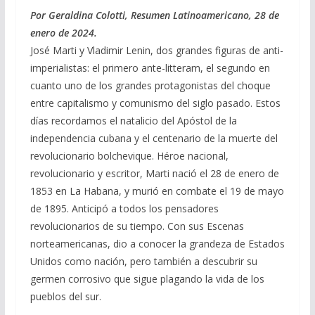
e
e
at
ai
m
Por Geraldina Colotti, Resumen Latinoamericano, 28 de
enero de 2024.
b
gr
s
l
p
José Marti y Vladimir Lenin, dos grandes figuras de anti-
o
a
A
ar
imperialistas: el primero ante-litteram, el segundo en
o
m
p
ti
cuanto uno de los grandes protagonistas del choque
entre capitalismo y comunismo del siglo pasado. Estos
k
p
r
días recordamos el natalicio del Apóstol de la
independencia cubana y el centenario de la muerte del
revolucionario bolchevique. Héroe nacional,
revolucionario y escritor, Marti nació el 28 de enero de
1853 en La Habana, y murió en combate el 19 de mayo
de 1895. Anticipó a todos los pensadores
revolucionarios de su tiempo. Con sus Escenas
norteamericanas, dio a conocer la grandeza de Estados
Unidos como nación, pero también a descubrir su
germen corrosivo que sigue plagando la vida de los
pueblos del sur.