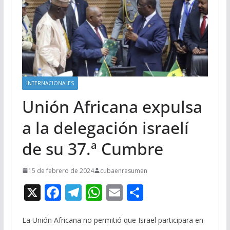
INTERNACIONALES
Unión Africana expulsa
a la delegación israelí
de su 37.ª Cumbre
15 de febrero de 2024
cubaenresumen
X
F
T
W
E
C
ac
el
h
m
o
e
e
at
ai
m
La Unión Africana no permitió que Israel participara en