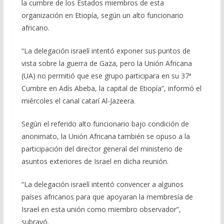
la cumbre de los Estados miembros de esta
b
gr
s
l
p
organización en Etiopía, según un alto funcionario
o
a
A
ar
africano.
o
m
p
ti
“La delegación israelí intentó exponer sus puntos de
k
p
r
vista sobre la guerra de Gaza, pero la Unión Africana
(UA) no permitió que ese grupo participara en su 37ª
Cumbre en Adís Abeba, la capital de Etiopía”, informó el
miércoles el canal catarí Al-Jazeera.
Según el referido alto funcionario bajo condición de
anonimato, la Unión Africana también se opuso a la
participación del director general del ministerio de
asuntos exteriores de Israel en dicha reunión.
“La delegación israelí intentó convencer a algunos
países africanos para que apoyaran la membresía de
Israel en esta unión como miembro observador”,
subrayó.