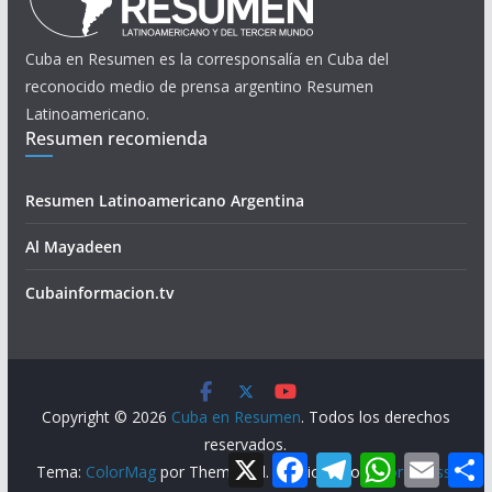
Cuba en Resumen es la corresponsalía en Cuba del
reconocido medio de prensa argentino Resumen
Latinoamericano.
Resumen recomienda
Resumen Latinoamericano Argentina
Al Mayadeen
Cubainformacion.tv
Copyright © 2026
Cuba en Resumen
. Todos los derechos
reservados.
X
F
T
W
E
Tema:
ColorMag
por ThemeGrill. Funciona con
WordPress
.
a
e
h
m