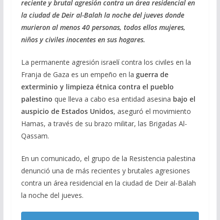
reciente y brutal agresión contra un área residencial en
b
gr
s
l
p
la ciudad de Deir al-Balah la noche del jueves donde
o
a
A
ar
murieron al menos 40 personas, todos ellos mujeres,
o
m
p
ti
niños y civiles inocentes en sus hogares.
k
p
r
La permanente agresión israelí contra los civiles en la
Franja de Gaza es un empeño en la
guerra de
exterminio y limpieza étnica contra el pueblo
palestino
que lleva a cabo esa entidad asesina
bajo el
auspicio de Estados Unidos
, aseguró el movimiento
Hamas, a través de su brazo militar, las Brigadas Al-
Qassam.
En un comunicado, el grupo de la Resistencia palestina
denunció una de más recientes y brutales agresiones
contra un área residencial en la ciudad de Deir al-Balah
la noche del jueves.