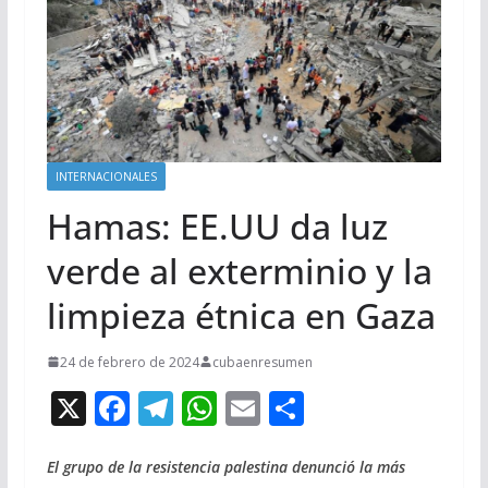
INTERNACIONALES
Hamas: EE.UU da luz
verde al exterminio y la
limpieza étnica en Gaza
24 de febrero de 2024
cubaenresumen
X
F
T
W
E
C
ac
el
h
m
o
e
e
at
ai
m
El grupo de la resistencia palestina denunció la más