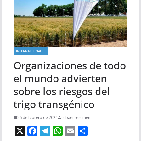
INTERNACIONALES
Organizaciones de todo
el mundo advierten
sobre los riesgos del
trigo transgénico
26 de febrero de 2024
cubaenresumen
X
F
T
W
E
C
ac
el
h
m
o