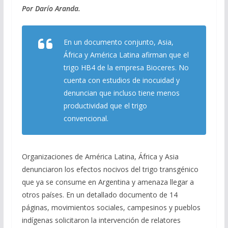
Por Darío Aranda.
e
e
at
ai
m
b
gr
s
l
p
En un documento conjunto, Asia,
o
a
A
ar
África y América Latina afirman que el
o
m
p
ti
trigo HB4 de la empresa Bioceres. No
k
p
r
cuenta con estudios de inocuidad y
denuncian que incluso tiene menos
productividad que el trigo
convencional.
Organizaciones de América Latina, África y Asia
denunciaron los efectos nocivos del trigo transgénico
que ya se consume en Argentina y amenaza llegar a
otros países. En un detallado documento de 14
páginas, movimientos sociales, campesinos y pueblos
indígenas solicitaron la intervención de relatores