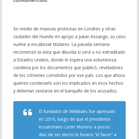
Latinoamericano.
b
gr
s
l
p
o
a
A
ar
o
m
p
ti
En medio de masivas protestas en Londres y otras
k
p
r
ciudades del mundo en apoyo a Julian Assange, su caso
vuelve a encabezar titulares. La pasada semana
recomenzó la vista que dilucida si será o no extraditado
a Estados Unidos, donde le espera una voluminosa
condena por los documentos que publicó, reveladores
de los crímenes cometidos por ese país. Los que ahora
quieren condenarlo son los implicados en esos hechos
y deberían sentarse en el banquillo de los acusados.
El fundador de Wikileaks fue apresado
en 2019, luego de que el presidente
ecuatoriano Lenin Moreno a pocos
días de ser electo le hiciera “el favor” a