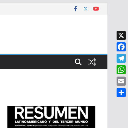
X
F
a
T
c
e
W
e
l
h
E
b
e
a
m
o
C
g
t
a
o
o
r
s
i
k
m
a
A
l