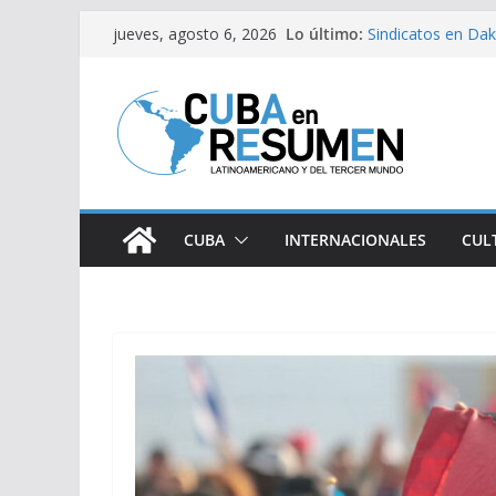
Saltar
Lo último:
Sindicatos en Dak
jueves, agosto 6, 2026
al
vs Cuba
Fidel Castro sobre
contenido
Bloqueo de EE.UU
medicamentos es
Brasil retira a em
Argentina
Caídas del SEN s
CUBA
INTERNACIONALES
CUL