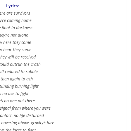
Lyrics:
ere are survivors
y’re coming home
 float in darkness
hey’re not alone
w here they come
 hear they come
hey will be received
ould outrun the crash
all reduced to rubble
then again to ash
blinding burning light
’s no use to fight
’s no one out there
signal from where you were
contact, no life disturbed
hovering above, gravity’s lure
e the force to fight