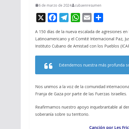
6 de marzo de 2024
cubaenresumen
X
F
T
W
E
C
ac
el
h
m
o
A 150 días de la nueva escalada de agresiones en 
e
e
at
ai
m
Latinoamericano y el Comité Internacional Paz, Ju
b
gr
s
l
p
Instituto Cubano de Amistad con los Pueblos (ICAP)
o
a
A
ar
o
m
p
ti
Extendemos nuestra más profunda sol
k
p
r
Nos unimos a la voz de la comunidad internacional
Franja de Gaza por parte de las Fuerzas Israelíes.
Reafirmamos nuestro apoyo inquebrantable al derec
soberanía sobre su territorio.
Canción por Les Fri