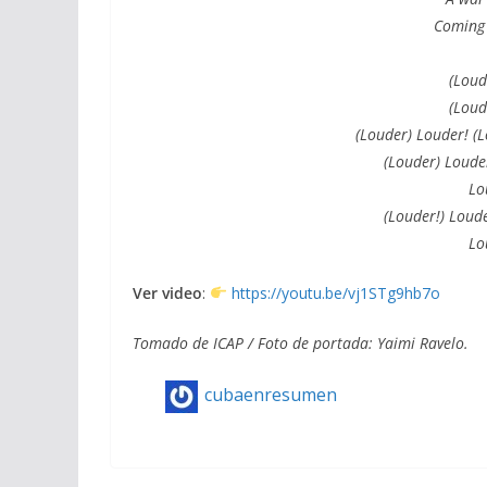
Coming 
(Loud
(Loud
(Louder) Louder! (L
(Louder) Louder
Lo
(Louder!) Loude
Lo
Ver video
:
https://youtu.be/vj1STg9hb7o
Tomado de ICAP / Foto de portada: Yaimi Ravelo.
cubaenresumen