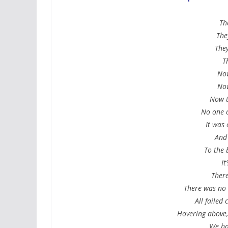
Th
The
They
T
No
Now
Now t
No one c
It was 
And 
To the 
It
There
There was no 
All failed 
Hovering above, 
We hav