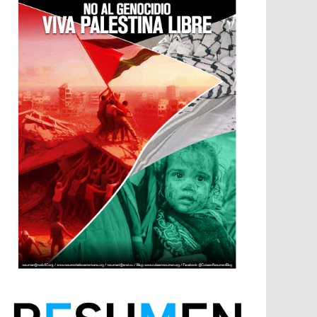
p
m
p
a
p
r
t
i
r