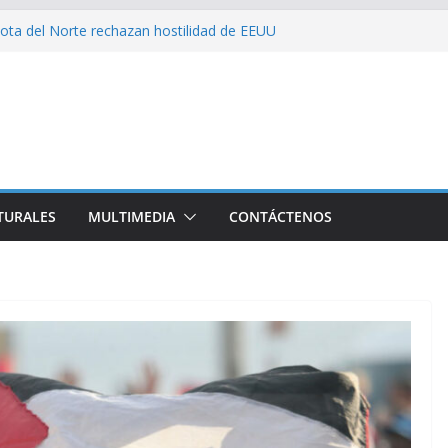
ota del Norte rechazan hostilidad de EEUU
 el amor, la ética y el marxismo
 impacta fuertemente el acceso a
enciales
bajador y rebaja relación diplomática con
on consecuencia del bloqueo, denuncia Cuba
TURALES
MULTIMEDIA
CONTÁCTENOS