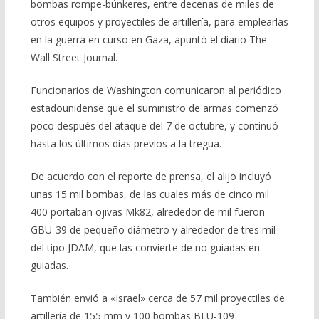
bombas rompe-búnkeres, entre decenas de miles de
b
gr
s
l
p
otros equipos y proyectiles de artillería, para emplearlas
o
a
A
ar
en la guerra en curso en Gaza, apuntó el diario The
o
m
p
ti
Wall Street Journal.
k
p
r
Funcionarios de Washington comunicaron al periódico
estadounidense que el suministro de armas comenzó
poco después del ataque del 7 de octubre, y continuó
hasta los últimos días previos a la tregua.
De acuerdo con el reporte de prensa, el alijo incluyó
unas 15 mil bombas, de las cuales más de cinco mil
400 portaban ojivas Mk82, alrededor de mil fueron
GBU-39 de pequeño diámetro y alrededor de tres mil
del tipo JDAM, que las convierte de no guiadas en
guiadas.
También envió a «Israel» cerca de 57 mil proyectiles de
artillería de 155 mm y 100 bombas BLU-109