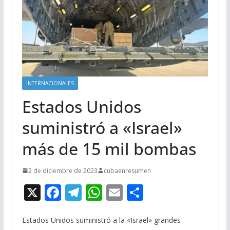
INTERNACIONALES
Estados Unidos
suministró a «Israel»
más de 15 mil bombas
2 de diciembre de 2023
cubaenresumen
X
F
T
W
E
C
ac
el
h
m
o
e
e
at
ai
m
Estados Unidos suministró a la «Israel» grandes