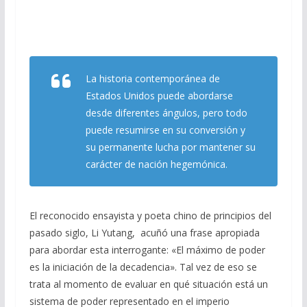
b
gr
s
l
p
o
a
A
ar
o
m
p
ti
k
p
r
La historia contemporánea de
Estados Unidos puede abordarse
desde diferentes ángulos, pero todo
puede resumirse en su conversión y
su permanente lucha por mantener su
carácter de nación hegemónica.
El reconocido ensayista y poeta chino de principios del
pasado siglo, Li Yutang, acuñó una frase apropiada
para abordar esta interrogante: «El máximo de poder
es la iniciación de la decadencia». Tal vez de eso se
trata al momento de evaluar en qué situación está un
sistema de poder representado en el imperio